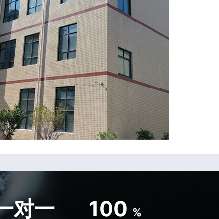
一对一
100
%