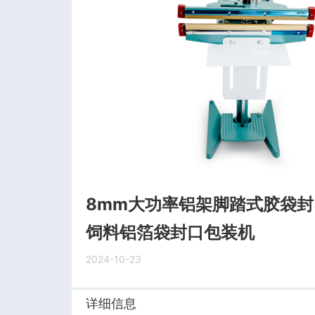
8mm大功率铝架脚踏式胶袋封
饲料铝箔袋封口包装机
2024-10-23
详细信息