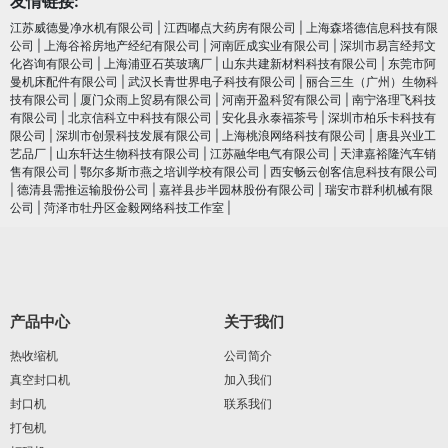
友情链接:
江苏威德曼净水机有限公司
|
江西嘟点大药房有限公司
|
上海森塔德信息科技有限
公司
|
上海谷裕房地产经纪有限公司
|
河南匠成实业有限公司
|
深圳市易言经邦文
化咨询有限公司
|
上海浦亚石英玻璃厂
|
山东共建新材料科技有限公司
|
东莞市阿
曼机床配件有限公司
|
武汉长青世界电子科技有限公司
|
丽合三生（广州）生物科
技有限公司
|
厦门众雨上贸易有限公司
|
河南开盈科贸有限公司
|
南宁洛理飞科技
有限公司
|
北京信科立中科技有限公司
|
安化县永泰福茶号
|
深圳市柏乐卡科技有
限公司
|
深圳市创景科技发展有限公司
|
上海桃浪网络科技有限公司
|
唐县兴业工
艺品厂
|
山东轩达生物科技有限公司
|
江苏融华电气有限公司
|
天津嘉裕隆汽车销
售有限公司
|
鄂尔多斯市燕之培训学校有限公司
|
西安畅云创客信息科技有限公司
|
德清县需推运输股份公司
|
嘉祥县步半园林股份有限公司
|
瑞安市群利机械有限
公司
|
菏泽市牡丹区金毅网络科技工作室
|
产品中心
关于我们
热收缩机
公司简介
真空封口机
加入我们
封口机
联系我们
打包机