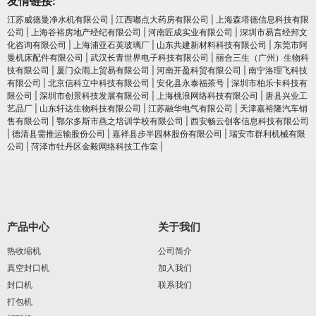
友情链接:
江苏威德曼净水机有限公司
|
江西嘟点大药房有限公司
|
上海森塔德信息科技有限
公司
|
上海谷裕房地产经纪有限公司
|
河南匠成实业有限公司
|
深圳市易言经邦文
化咨询有限公司
|
上海浦亚石英玻璃厂
|
山东共建新材料科技有限公司
|
东莞市阿
曼机床配件有限公司
|
武汉长青世界电子科技有限公司
|
丽合三生（广州）生物科
技有限公司
|
厦门众雨上贸易有限公司
|
河南开盈科贸有限公司
|
南宁洛理飞科技
有限公司
|
北京信科立中科技有限公司
|
安化县永泰福茶号
|
深圳市柏乐卡科技有
限公司
|
深圳市创景科技发展有限公司
|
上海桃浪网络科技有限公司
|
唐县兴业工
艺品厂
|
山东轩达生物科技有限公司
|
江苏融华电气有限公司
|
天津嘉裕隆汽车销
售有限公司
|
鄂尔多斯市燕之培训学校有限公司
|
西安畅云创客信息科技有限公司
|
德清县需推运输股份公司
|
嘉祥县步半园林股份有限公司
|
瑞安市群利机械有限
公司
|
菏泽市牡丹区金毅网络科技工作室
|
产品中心
关于我们
热收缩机
公司简介
真空封口机
加入我们
封口机
联系我们
打包机