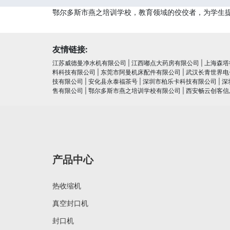
鄂尔多斯市燕之培训学校，教育领域的佼佼者，为学生
友情链接:
江苏威德曼净水机有限公司
|
江西嘟点大药房有限公司
|
上海森塔
料科技有限公司
|
东莞市阿曼机床配件有限公司
|
武汉长青世界电
技有限公司
|
安化县永泰福茶号
|
深圳市柏乐卡科技有限公司
|
深
售有限公司
|
鄂尔多斯市燕之培训学校有限公司
|
西安畅云创客信
产品中心
热收缩机
真空封口机
封口机